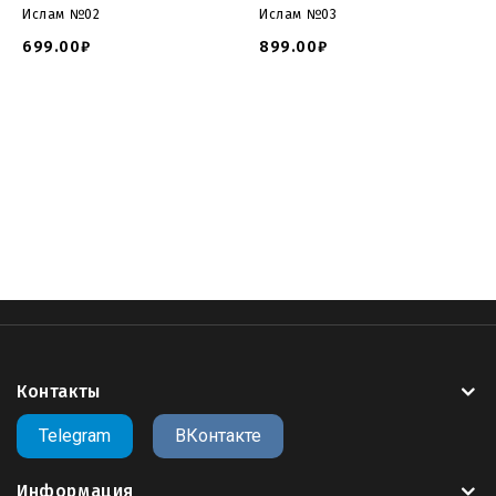
Ислам №02
Ислам №03
699.00₽
899.00₽
скачать мусульманский памятник
,
модель
мусульманского памятника
,
3д модель ислам
,
stl модель
мусульманского памятника
,
памятники мусульманские из
гранита
,
3д модель ислам
,
мусульманский памятник на
могилу
,
скачать stl ислам онлайн
,
islam
,
stl
,
3d
,
cnc
,
online
Контакты
Telegram
ВКонтакте
Информация