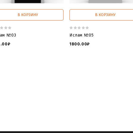
В КОРЗИНУ
В КОРЗИНУ
лам №03
Ислам №05
.00₽
1800.00₽
 3д моделей
,
3 d модель крест
,
3 д крест
,
3 д модели для чпу 
ли по граниту кресты
,
3d stl
,
3d макет памятника
,
3d модели g
3d модели для фрезерного станка
,
3d модели для чпу
,
3d моде
ив нет
,
3д макеты памятников
,
3д модели ангелочков для чпу
памятник
,
модель мусульманского памятника
,
3д модель исл
 из гранита
,
3д модель ислам
,
мусульманский памятник на м