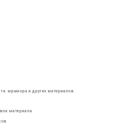
та. мрамора и других материалов.
овок материала
ков