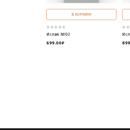
В КОРЗИНУ
Ислам №02
Ис
699.00₽
899
3d модели для чпу
,
3д файлы
,
сайт
мечети скачать
,
3 д памятник
,
3 моде
с чпу в формате stl и artcam скачать
,
памятника
,
3l vjltkb gfvznybrjd
,
3д арх
чпу скачать
,
скачать мусульманский 
памятника
,
памятники мусульманские
stl
,
3d
,
cnc
,
online