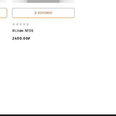
В КОРЗИНУ
В КОРЗИ
Ислам №06
Ислам №07
2400.00₽
1299.00₽
по камню памятники
,
3 д модель
code скачать
,
3d модели для фрезера
ль крест с распятием
,
3d модель
,
макеты памятников
,
stl модели для
ам
,
stl модель мусульманского
огилу
,
скачать stl ислам онлайн
,
islam
,