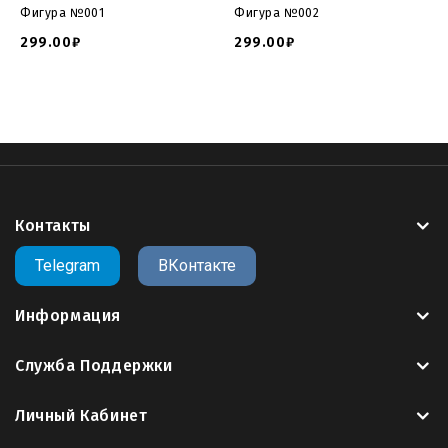
модель
, повторная оплата не требуется.
Фигура №001
Фигура №002
299.00₽
299.00₽
Сайт 3Dmemorial.ru предлагает вам крупнейший
пополняемый
каталог 3д моделей памятников для
ЧПУ
в формате
STL
.
>>Заказать другую компоновку данной 3D
модели<<
Контакты
Модели памятников для чпу
модель памятник скачать
model monument cnc
file tombstone
3d file tombstone
Telegram
ВКонтакте
download file tombstone
3d file gravestone
gravestone
gcode
g code
cnc
cnc code
g-code
g codes
g code cnc
Информация
cura
cura gcode
gcode cnc
g コード
gcode to stl
g96 cnc
code
g43 cnc code
cnc g 코드
m05 cnc code
m99 cnc
Служба Поддержки
code
m30 cnc code
gcode files for 3d printer
nc プログラ
ム g コード
g code befehle
g97 cnc code
g 코드 찬송가
Личный Кабинет