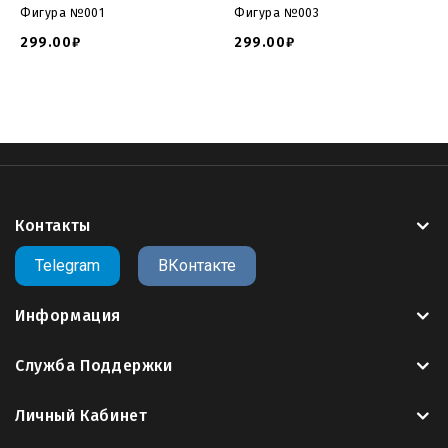
модель
, повторная оплата не требуется.
Фигура №001
Фигура №003
299.00₽
299.00₽
Сайт 3Dmemorial.ru предлагает вам крупнейший
пополняемый
каталог 3д моделей памятников для
ЧПУ
в формате
STL
.
>>Заказать другую компоновку данной 3D
модели<<
Контакты
Модели памятников для чпу
модель памятник скачать
model monument cnc
file tombstone
3d file tombstone
Telegram
ВКонтакте
download file tombstone
3d file gravestone
gravestone
gcode
g code
cnc
cnc code
g-code
g codes
g code cnc
Информация
cura
cura gcode
gcode cnc
g コード
gcode to stl
g96 cnc
code
g43 cnc code
cnc g 코드
m05 cnc code
m99 cnc
Служба Поддержки
code
m30 cnc code
gcode files for 3d printer
nc プログラ
ム g コード
g code befehle
g97 cnc code
g 코드 찬송가
Личный Кабинет