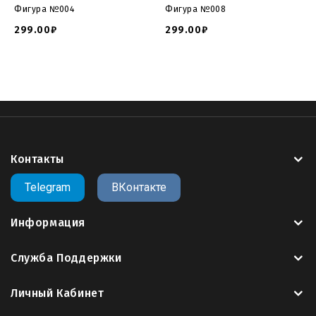
модель
, повторная оплата не требуется.
Фигура №004
Фигура №008
299.00₽
299.00₽
Сайт 3Dmemorial.ru предлагает вам крупнейший
пополняемый
каталог 3д моделей памятников для
ЧПУ
в формате
STL
.
>>Заказать другую компоновку данной 3D
модели<<
Контакты
Модели памятников для чпу
модель памятник скачать
model monument cnc
file tombstone
3d file tombstone
Telegram
ВКонтакте
download file tombstone
3d file gravestone
gravestone
gcode
g code
cnc
cnc code
g-code
g codes
g code cnc
Информация
cura
cura gcode
gcode cnc
g コード
gcode to stl
g96 cnc
code
g43 cnc code
cnc g 코드
m05 cnc code
m99 cnc
Служба Поддержки
code
m30 cnc code
gcode files for 3d printer
nc プログラ
ム g コード
g code befehle
g97 cnc code
g 코드 찬송가
Личный Кабинет