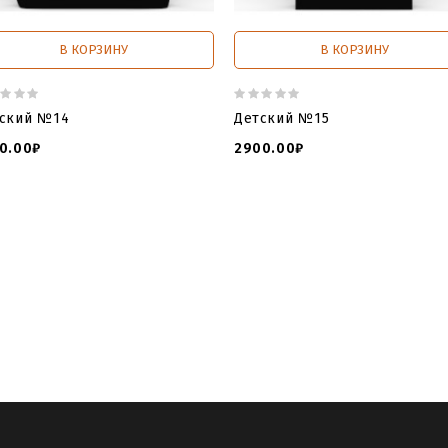
В КОРЗИНУ
В КОРЗИНУ
ский №14
Детский №15
0.00₽
2900.00₽
iles
,
stl dateien download
,
yeggi files
,
yeggi models
,
yeggi 3d
,
3d f
виде Сердца
,
Модель памятника для ЧПУ в виде Сердца
,
моде
ка для фрезера
,
скачать модель памятника
,
детские памятни
ангелом
,
детские памятники картинки
,
детский белый памятни
,
детский ангел картинки
,