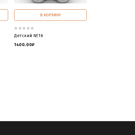
В КОРЗИНУ
В КОРЗИ
Детский №16
Детский №17
1400.00₽
1200.00₽
iles
,
3D models database
,
cnc machine
ль памятник детский
,
модели
ки гранита могилу
,
заказать детский
к
,
детские гранитные памятники
,