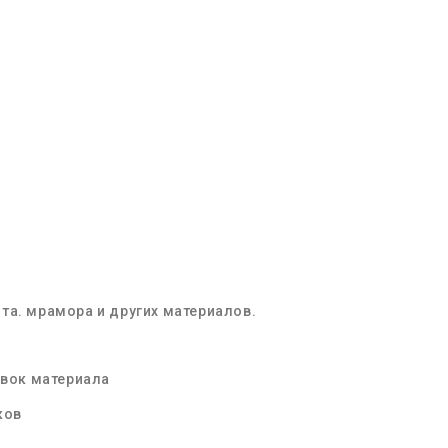
та. мрамора и других материалов.
овок материала
ков