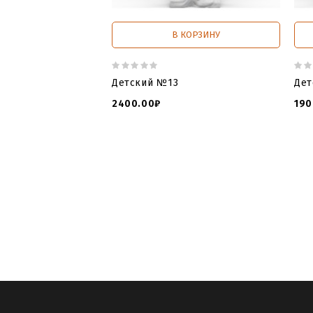
В КОРЗИНУ
Детский №13
Дет
2400.00₽
190
3d printer
,
3d print models
,
3d print f
tools
,
Модели памятников для ЧПУ в 
памятников для чпу
,
модель памятни
памятник
,
детский памятник могилу 
детский ангел
,
ангел детский рисунок