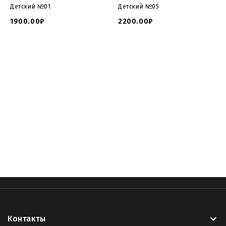
Детский №01
Детский №05
1900.00₽
2200.00₽
3д модели памятников для детей
,
модель памятник
детский
,
модели памятников для чпу
,
модель памятника
для фрезера
,
скачать модель памятника
,
детские
памятники могилу цена
,
фото детских памятников
ангелочками
,
детские памятники могилу фото цены
,
детский памятник ангелом
,
памятники мрамора детские
,
купить детский памятник
,
детские надгробные
памятники
,
детские памятники гранита фото
,
детский
памятник сердце
,
Контакты