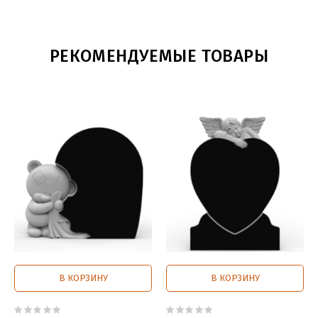
Все 3D модели на сайте полностью поддерживают
масштабирование для любых размеров заготовок
материала
РЕКОМЕНДУЕМЫЕ ТОВАРЫ
STL
модель полностью адаптированна для работы 3х-
осевых фрезеро-гравировальных ЧПУ станков
>>Заказать другую компоновку данной 3D
модели<<
В КОРЗИНУ
В КОРЗИНУ