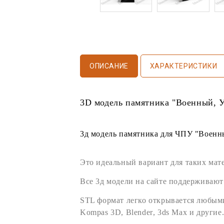
ОПИСАНИЕ
ХАРАКТЕРИСТИКИ
3D модель памятника
"Военный, У
3д модель памятника
для
ЧПУ
"Военны
Это идеальный вариант для таких мат
Все
3д модели
на сайте поддерживают
STL формат
легко открывается любы
Kompas 3D
,
Blender
,
3ds Max
и другие.