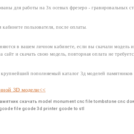
ованы для работы на 3х осевых
фрезеро - гравировальных
ст
.
 кабинете пользователя,
после оплаты
няются в вашем личном кабинете, если вы скачали модель и
на сайт и
скачать
свою
модель
, повторная оплата не требуетс
ам крупнейший пополняемый
каталог 3д моделей памятников
анной 3D модели<<
амятник скачать
model monument cnc
file tombstone
cnc
dow
gcode file
gcode 3d printer
gcode to stl