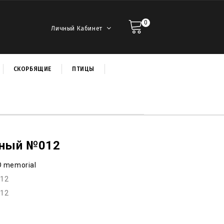
0
Личный Кабинет
СКОРБЯЩИЕ
ПТИЦЫ
ьный №012
D memorial
f12
f12