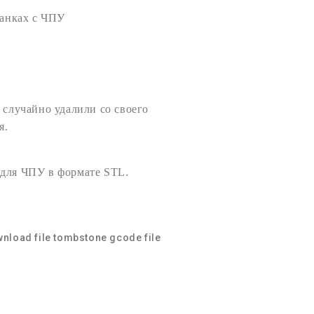
анках с
ЧПУ
 случайно удалили со своего
я.
 для ЧПУ
в формате
STL
.
nload file tombstone
gcode file