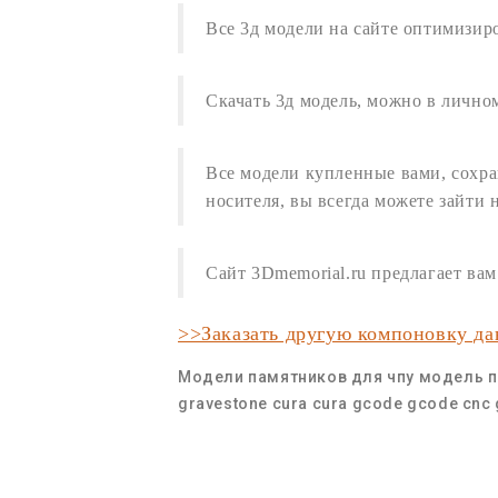
Все
3д модели
на сайте оптимизир
Скачать 3д модель
,
можно в личном
Все модели купленные вами, сохра
носителя, вы всегда можете зайти 
Сайт 3Dmemorial.ru предлагает в
>>Заказать другую компоновку д
Модели памятников для чпу
модель п
gravestone
cura
cura gcode
gcode cnc