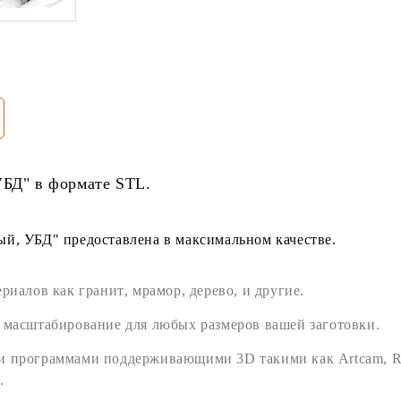
БД" в формате
STL
.
й, УБД" предоставлена в максимальном качестве.
ериалов как
гранит
,
мрамор
,
дерево
, и другие.
 масштабирование для любых размеров вашей заготовки.
ми программами поддерживающими
3D
такими как
Artcam
,
R
.