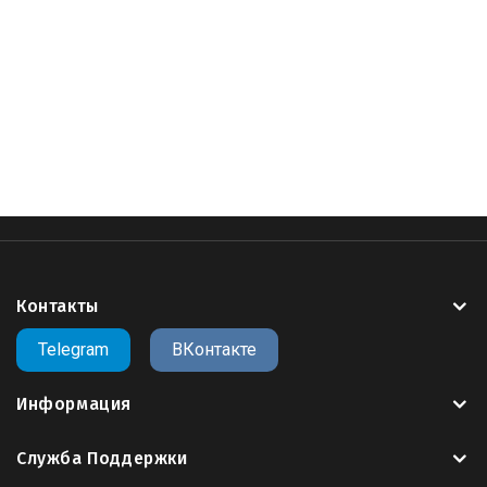
Тюльпан
,
Тюльпаны
,
tombstone catalogue and prices
,
tombstone Grave for cnc
,
tombstone Grave file download
,
tombstone for cnc download
,
tombstone Grave 3d for cnc
,
open tombstone file
,
tips tombstone file
,
open tips
timbstone file
,
online tomstone Grave file
,
file extension
TOMBSTONE
,
Контакты
Telegram
ВКонтакте
Информация
Служба Поддержки