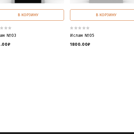
В КОРЗИНУ
В КОРЗИНУ
лам №03
Ислам №05
.00₽
1800.00₽
 3д моделей
,
3 d модель крест
,
3 д крест
,
3 д модели для чпу 
ли по граниту кресты
,
3d stl
,
3d макет памятника
,
3d модели g
3d модели для фрезерного станка
,
3d модели для чпу
,
3d моде
ив нет
,
3д макеты памятников
,
3д модели ангелочков для чпу
памятник
,
модель мусульманского памятника
,
3д модель исл
 из гранита
,
3д модель ислам
,
мусульманский памятник на м