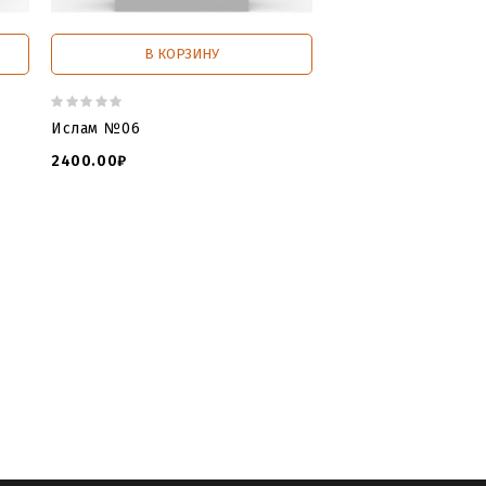
В КОРЗИНУ
В КОРЗИ
Ислам №06
Ислам №07
2400.00₽
1299.00₽
по камню памятники
,
3 д модель
code скачать
,
3d модели для фрезера
ль крест с распятием
,
3d модель
,
макеты памятников
,
stl модели для
ам
,
stl модель мусульманского
огилу
,
скачать stl ислам онлайн
,
islam
,