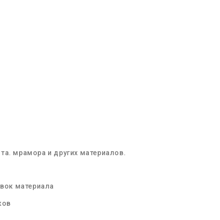
та. мрамора и других материалов.
овок материала
ков