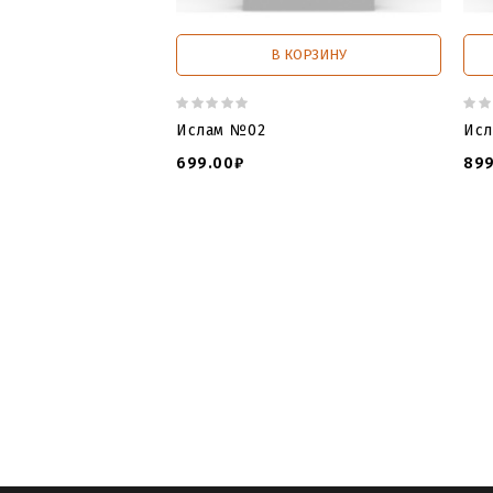
В КОРЗИНУ
Ислам №02
Ис
699.00₽
899
3d модели для чпу
,
3д файлы
,
сайт
мечети скачать
,
3 д памятник
,
3 моде
с чпу в формате stl и artcam скачать
,
памятника
,
3l vjltkb gfvznybrjd
,
3д арх
чпу скачать
,
скачать мусульманский 
памятника
,
памятники мусульманские
stl
,
3d
,
cnc
,
online