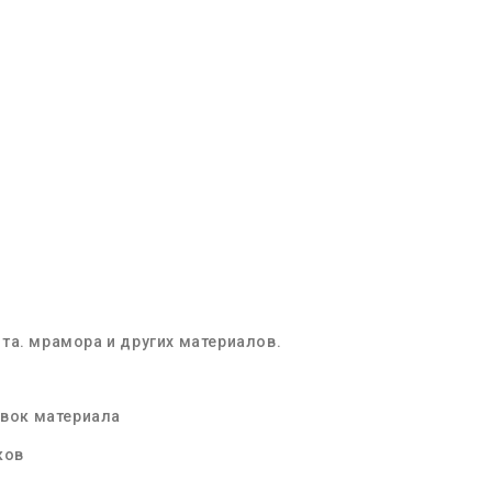
та. мрамора и других материалов.
овок материала
ков