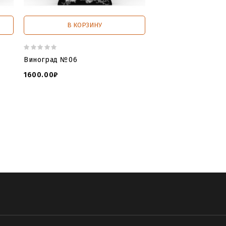
В КОРЗИНУ
В КОРЗИ
Виноград №06
Виноград №07
1600.00₽
1900.00₽
wnload
,
tombstone 3d for cnc
,
open
TONE
,