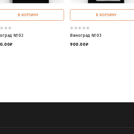
В КОРЗИНУ
В КОРЗИНУ
оград №02
Виноград №03
0.00₽
900.00₽
bstone for cnc
,
tombstone file download
,
tombstone for cnc do
n tips timbstone file
,
online tomstone file
,
file extension TOMBS