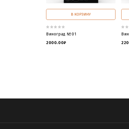
В КОРЗИНУ
Виноград №01
Вин
2000.00₽
220
tombstone catalogue and prices
,
tom
tombstone file
,
tips tombstone file
,
ope