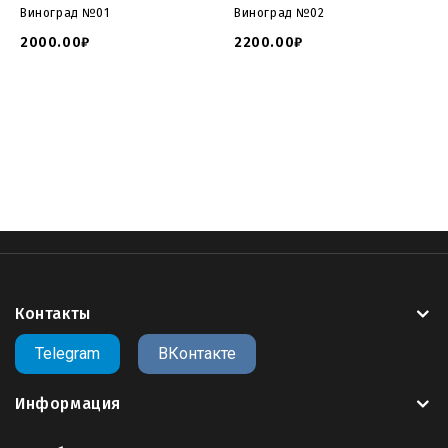
Виноград №01
Виноград №02
2000.00₽
2200.00₽
Виноград
,
Сердце
,
Лоза
,
Скачать модель винограда
,
памятник виноград скачать
,
модели памятников онлайн
скачать.
Контакты
Telegram
ВКонтакте
Информация