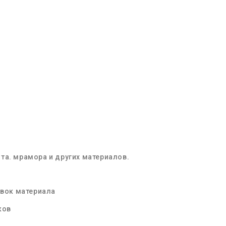
та. мрамора и других материалов.
овок материала
ков