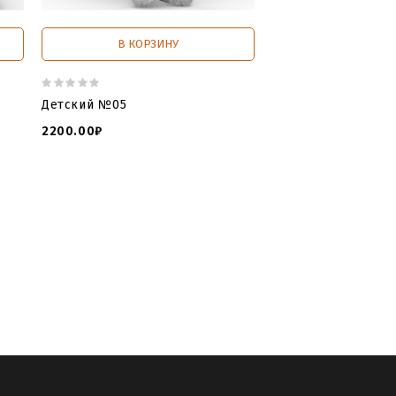
В КОРЗИНУ
В КОРЗИ
Детский №05
Детский №06
2200.00₽
2500.00₽
wnload
,
tombstone 3d for cnc
,
open
TONE
,
3d model cnc
,
3д 3в Модели
 фото
,
детские памятники
,
детские
нгелочки
,
детские памятники могилу