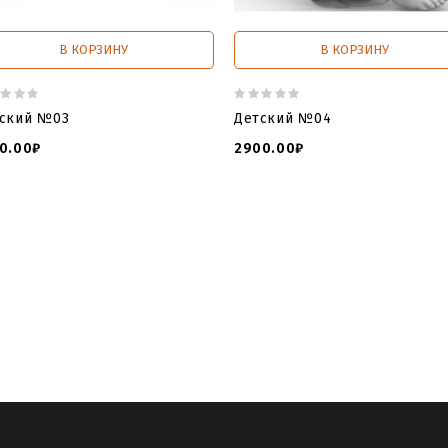
В КОРЗИНУ
В КОРЗИНУ
ский №03
Детский №04
0.00₽
2900.00₽
bstone for cnc
,
tombstone file download
,
tombstone for cnc do
n tips timbstone file
,
online tomstone file
,
file extension TOMBS
Модель памятника для ЧПУ в виде Сердца
,
детские памятники
и могилу фото
,
памятники детские цены
,
детские памятники а
о цены
,
детский памятник гранита
,