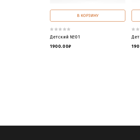
В КОРЗИНУ
Детский №01
Дет
1900.00₽
190
tombstone catalogue and prices
,
tom
tombstone file
,
tips tombstone file
,
ope
памятников для ЧПУ в виде Сердца
,
памятники могилу
,
детские памятник
ангелочками
,
памятники детские фот