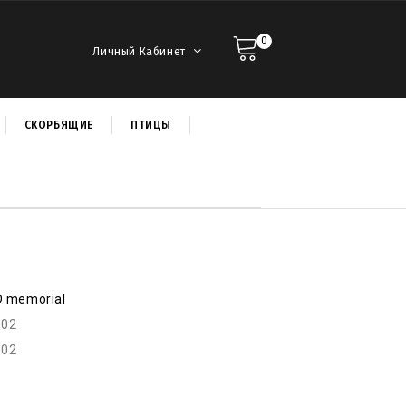
0
Личный Кабинет
СКОРБЯЩИЕ
ПТИЦЫ
D memorial
d02
d02