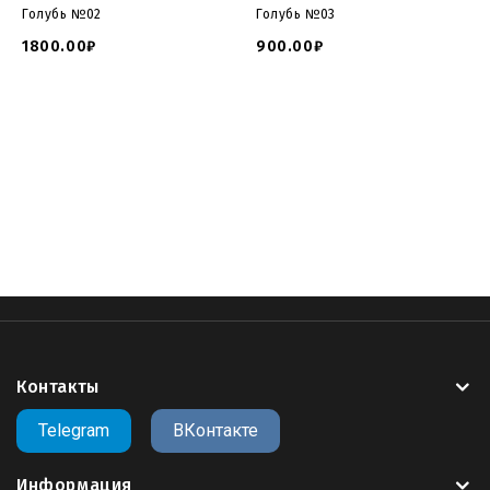
Голубь №02
Голубь №03
1800.00₽
900.00₽
tombstone catalogue and prices
,
tombstone for cnc
,
tombstone file download
,
tombstone for cnc download
,
tombstone 3d for cnc
,
open tombstone file
,
tips tombstone
file
,
open tips timbstone file
,
online tomstone file
,
file
extension TOMBSTONE
,
Контакты
Telegram
ВКонтакте
Информация