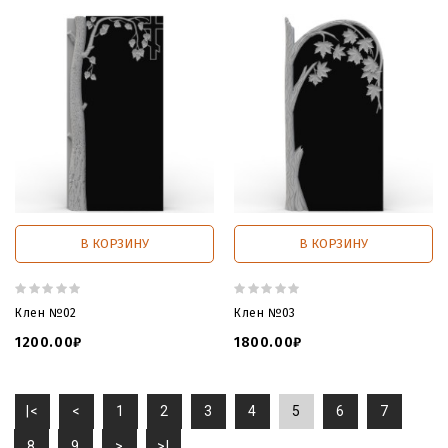
В КОРЗИНУ
В КОРЗИНУ
Клен №02
Клен №03
1200.00₽
1800.00₽
|<
<
1
2
3
4
5
6
7
8
9
>
>|