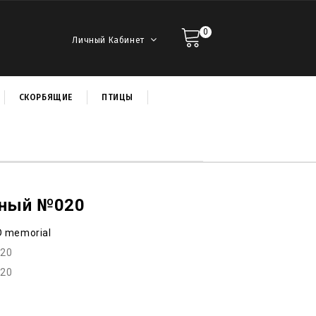
0
Личный Кабинет
СКОРБЯЩИЕ
ПТИЦЫ
ьный №020
D memorial
f20
f20