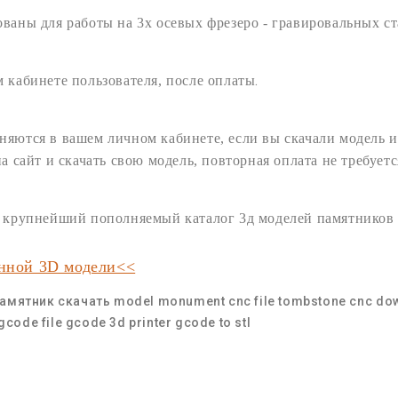
ованы для работы на 3х осевых
фрезеро - гравировальных
ст
.
 кабинете пользователя,
после оплаты
няются в вашем личном кабинете, если вы скачали модель и
на сайт и
скачать
свою
модель
, повторная оплата не требуетс
ам крупнейший пополняемый
каталог 3д моделей памятников
анной 3D модели<<
амятник скачать
model monument cnc
file tombstone
cnc
dow
gcode file
gcode 3d printer
gcode to stl