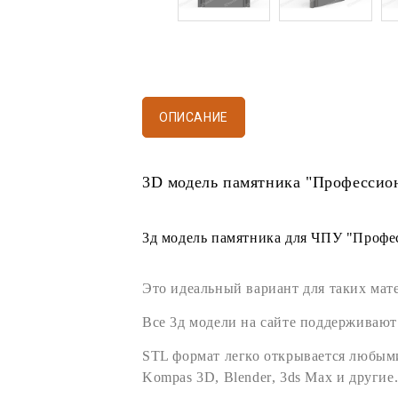
ОПИСАНИЕ
3D модель памятника
"Профессио
3д модель памятника
для
ЧПУ
"Профес
Это идеальный вариант для таких мат
Все
3д модели
на сайте поддерживают
STL формат
легко открывается любы
Kompas 3D
,
Blender
,
3ds Max
и другие.