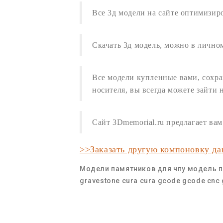
Все
3д модели
на сайте оптимизир
Скачать 3д модель
,
можно в личном
Все модели купленные вами, сохра
носителя, вы всегда можете зайти 
Сайт 3Dmemorial.ru предлагает в
>>Заказать другую компоновку д
Модели памятников для чпу
модель п
gravestone
cura
cura gcode
gcode cnc