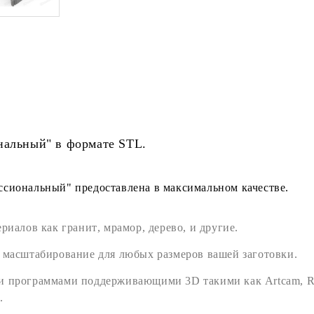
нальный" в формате
STL
.
сиональный" предоставлена в максимальном качестве.
ериалов как
гранит
,
мрамор
,
дерево
, и другие.
 масштабирование для любых размеров вашей заготовки.
ми программами поддерживающими
3D
такими как
Artcam
,
R
.