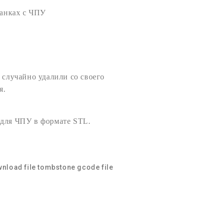
анках с
ЧПУ
 случайно удалили со своего
я.
 для ЧПУ
в формате
STL
.
nload file tombstone
gcode file