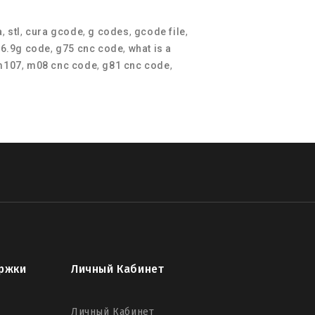
a
,
stl
,
cura gcode
,
g codes
,
gcode file
,
06.9g code
,
g75 cnc code
,
what is a
m107
,
m08 cnc code
,
g81 cnc code
,
ржки
Личный Кабинет
Личный Кабинет