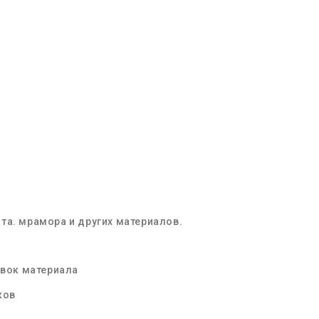
та. мрамора и других материалов.
овок материала
ков