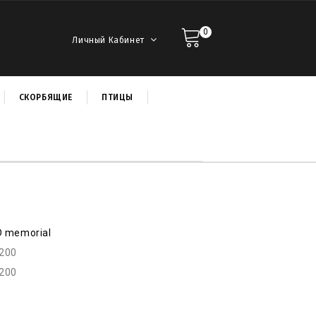
0
Личный Кабинет
СКОРБЯЩИЕ
ПТИЦЫ
D memorial
r200
r200