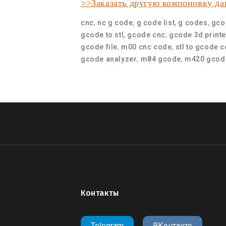
>>Заказать другую компоновку д
cnc
,
nc g code
,
g code list
,
g codes
,
gco
gcode to stl
,
gcode cnc
,
gcode 3d printe
gcode file
,
m00 cnc code
,
stl to gcode 
gcode analyzer
,
m84 gcode
,
m420 gcod
Контакты
Telegram
ВКонтакте