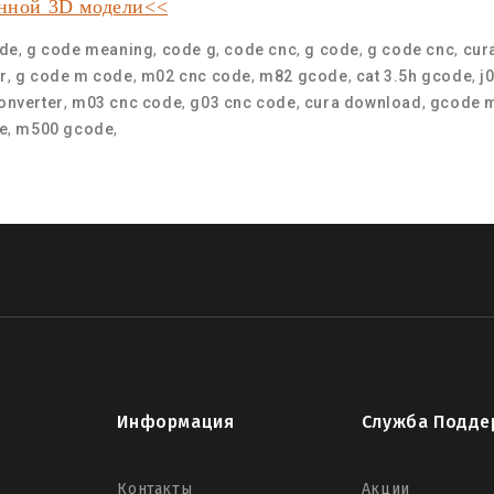
анной 3D модели<<
de
,
g code meaning
,
code g
,
code cnc
,
g code
,
g code cnc
,
cur
r
,
g code m code
,
m02 cnc code
,
m82 gcode
,
cat 3.5h gcode
,
j
converter
,
m03 cnc code
,
g03 cnc code
,
cura download
,
gcode 
e
,
m500 gcode
,
Информация
Служба Подде
Контакты
Акции