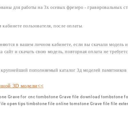
ованы для работы на 3х осевых
фрезеро - гравировальных
ст
.
 кабинете пользователя,
после оплаты
няются в вашем личном кабинете, если вы скачали модель и
на сайт и
скачать
свою
модель
, повторная оплата не требуетс
ам крупнейший пополняемый
каталог 3д моделей памятников
анной 3D модели<<
one Grave for cnc
tombstone Grave file download
tombstone f
ile
open tips timbstone file
online tomstone Grave file
file ex