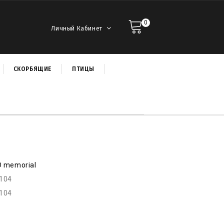
0
Личный Кабинет
СКОРБЯЩИЕ
ПТИЦЫ
D memorial
r104
r104