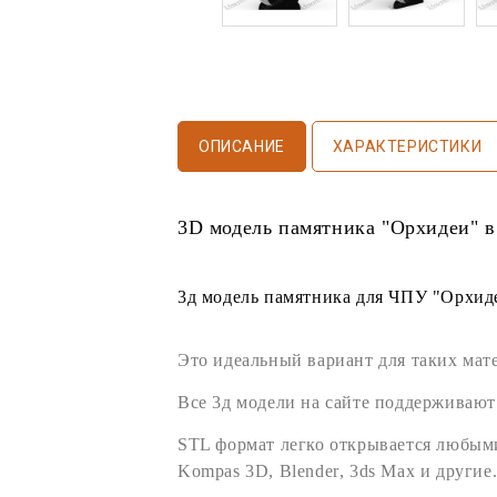
ОПИСАНИЕ
ХАРАКТЕРИСТИКИ
3D модель памятника
"Орхидеи" в
3д модель памятника
для
ЧПУ
"Орхиде
Это идеальный вариант для таких мат
Все
3д модели
на сайте поддерживают
STL формат
легко открывается любы
Kompas 3D
,
Blender
,
3ds Max
и другие.