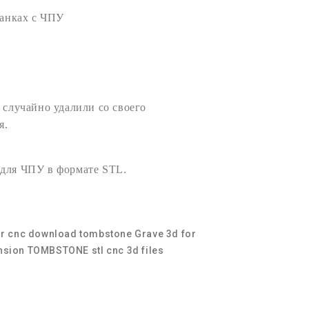
анках с
ЧПУ
 случайно удалили со своего
я.
 для ЧПУ
в формате
STL
.
or cnc download
tombstone Grave 3d for
tension TOMBSTONE
stl
cnc
3d files