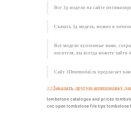
Все
3д модели
на сайте оптимизир
Скачать 3д модель
,
можно в личном
Все модели купленные вами, сохра
носителя, вы всегда можете зайти 
Сайт 3Dmemorial.ru предлагает в
>>Заказать другую компоновку д
tombstone catalogue and prices
tombst
cnc
open tombstone file
tips tombstone f