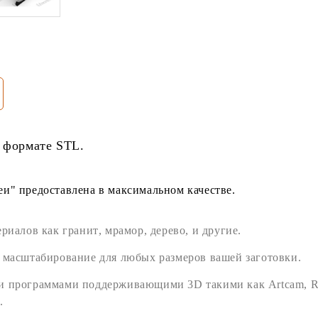
 формате
STL
.
и" предоставлена в максимальном качестве.
ериалов как
гранит
,
мрамор
,
дерево
, и другие.
 масштабирование для любых размеров вашей заготовки.
ми программами поддерживающими
3D
такими как
Artcam
,
R
.