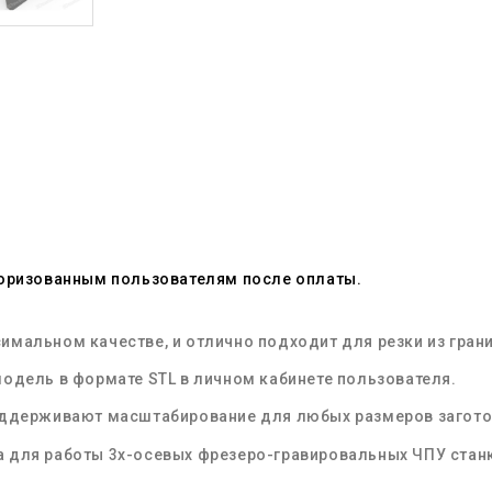
оризованным пользователям после оплаты.
имальном качестве, и отлично подходит для резки из
гран
модель
в формате
STL
в личном кабинете пользователя.
оддерживают масштабирование для любых размеров загото
 для работы 3х-осевых
фрезеро-гравировальных
ЧПУ
стан