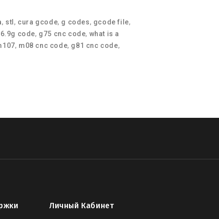
a
,
stl
,
cura gcode
,
g codes
,
gcode file
,
06.9g code
,
g75 cnc code
,
what is a
m107
,
m08 cnc code
,
g81 cnc code
,
ржки
Личный Кабинет