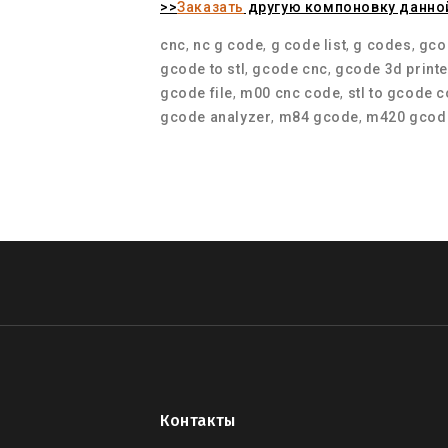
>>
Заказать
другую компоновку данно
cnc
,
nc g code
,
g code list
,
g codes
,
gco
gcode to stl
,
gcode cnc
,
gcode 3d printe
gcode file
,
m00 cnc code
,
stl to gcode 
gcode analyzer
,
m84 gcode
,
m420 gcod
Контакты