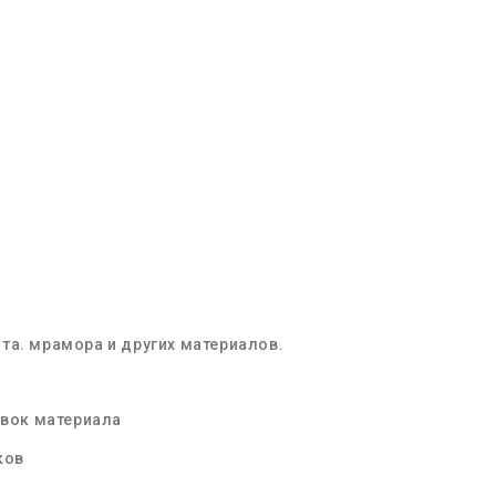
ита
.
мрамора
и других материалов.
вок материала
ков