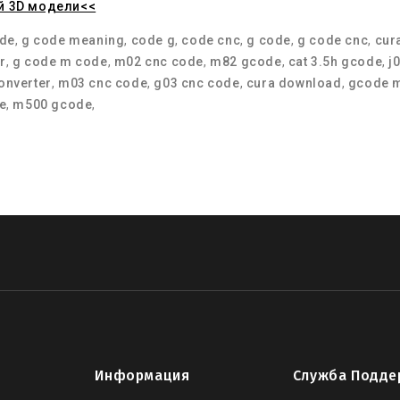
й 3D модели<<
de
,
g code meaning
,
code g
,
code cnc
,
g code
,
g code cnc
,
cur
r
,
g code m code
,
m02 cnc code
,
m82 gcode
,
cat 3.5h gcode
,
j
converter
,
m03 cnc code
,
g03 cnc code
,
cura download
,
gcode 
e
,
m500 gcode
,
Информация
Служба Подде