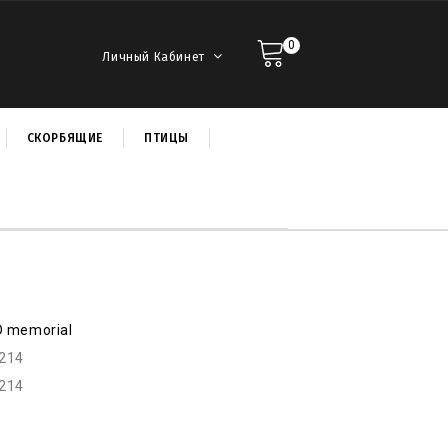
0
Личный Кабинет
СКОРБЯЩИЕ
ПТИЦЫ
D memorial
r214
r214