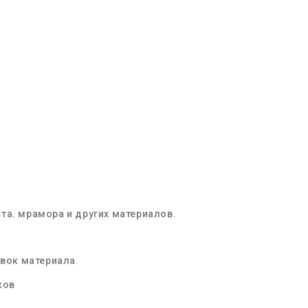
та. мрамора и других материалов.
овок материала
ков