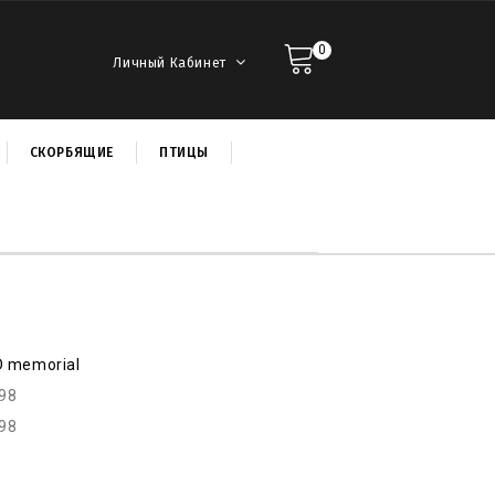
0
Личный Кабинет
СКОРБЯЩИЕ
ПТИЦЫ
D memorial
r98
r98