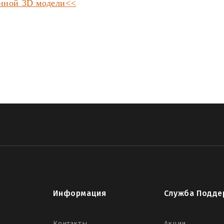
анной 3D модели<<
Информация
Служба Подде
Контакты
Акции