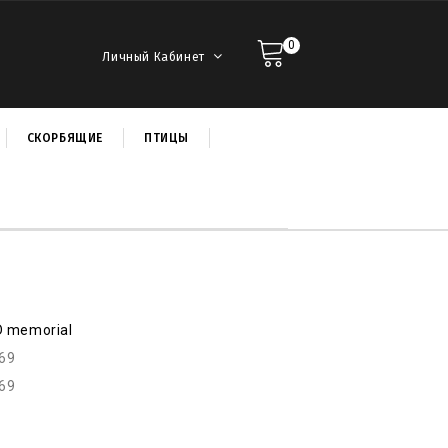
0
Личный Кабинет
СКОРБЯЩИЕ
ПТИЦЫ
D memorial
r69
r69