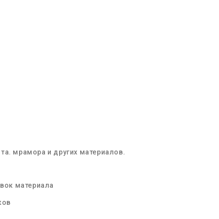
та. мрамора и других материалов.
овок материала
ков