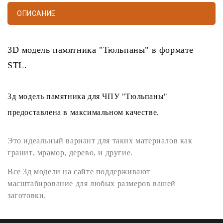
ОПИСАНИЕ
3D модель памятника
"Тюльпаны" в формате
STL
.
3д модель памятника
для
ЧПУ
"Тюльпаны"
предоставлена в максимальном качестве.
Это идеальный вариант для таких материалов как
гранит
,
мрамор
,
дерево
, и другие.
Все
3д модели
на сайте поддерживают
масштабирование для любых размеров вашей
заготовки.
STL формат
легко открывается любыми программами