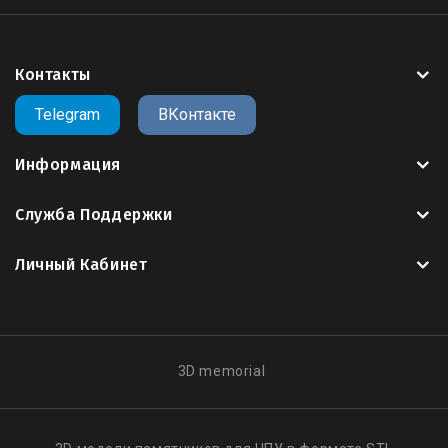
поддерживающими
3D
такими как
Artcam
,
Rhinoceros
3D
,
SketchUp
,
SolidWorks
,
Kompas 3D
,
Blender
,
3ds Max
и другие..
Контакты
Все
3д модели
на сайте оптимизированы для
Telegram
ВКонтакте
работы на 3х осевых
фрезеро - гравировальных
станках с
ЧПУ
Информация
Служба Поддержки
Скачать 3д модель
,
можно в личном кабинете
.
пользователя,
после оплаты
Личный Кабинет
Все модели купленные вами, сохраняются в
вашем личном кабинете, если вы скачали модель
и случайно удалили со своего носителя, вы
3D memorial
всегда можете зайти на сайт и
скачать
свою
модель
, повторная оплата не требуется.