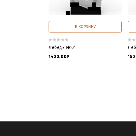
В КОРЗИНУ
Лебедь №01
Ле
1400.00₽
150
модель памятника с лебедем
,
мод
памятников для чпу с лебедем
,
скача
памятника для фрезер