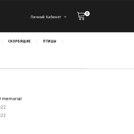
0
Личный Кабинет
СКОРБЯЩИЕ
ПТИЦЫ
D memorial
p22
p22