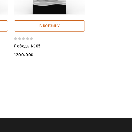
В КОРЗИНУ
В КОРЗИ
Лебедь №05
Лебедь №06
1200.00₽
1200.00₽
ь памятника лебедь
,
3д модели
 модель для чпу лебедь
,
3д модель