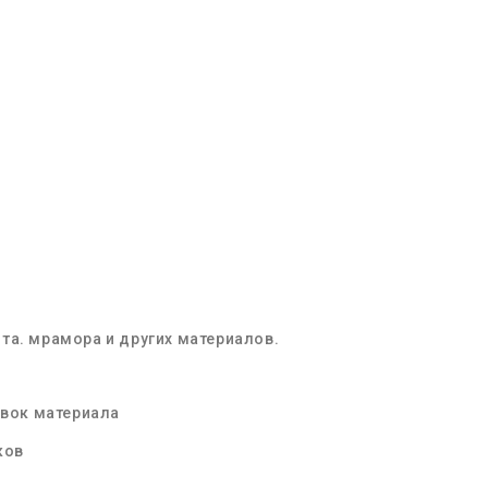
та. мрамора и других материалов.
овок материала
ков