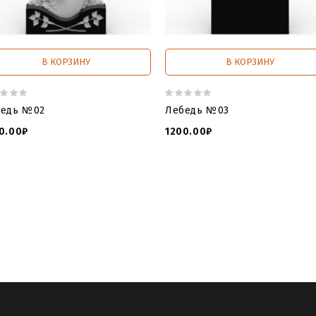
В КОРЗИНУ
В КОРЗИНУ
бедь №02
Лебедь №03
0.00₽
1200.00₽
ель памятника лебедь
,
3дмодель памятник лебедь
,
3D модел
ть модель памятника лебедем
,
скачать 3д модель лебедь
,
3д