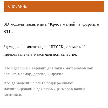
ОПИСАНИЕ
3D модель памятника
"Крест малый" в формате
STL
.
3д модель памятника
для
ЧПУ
"Крест малый"
предоставлена в максимальном качестве.
Это идеальный вариант для таких материалов как
гранит
,
мрамор
,
дерево
, и другие.
Все
3д модели
на сайте поддерживают
масштабирование для любых размеров вашей
заготовки.
STL формат
легко открывается любыми программами