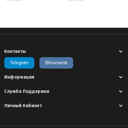
Сайт 3Dmemorial.ru предлагает вам крупнейший
пополняемый
каталог 3д моделей памятников для
ЧПУ
в формате
STL
.
>>Заказать другую компоновку данной 3D
модели<<
Контакты
Telegram
ВКонтакте
Модели памятников для чпу
модель памятник скачать
model monument cnc
file tombstone
3d file tombstone
download file tombstone
3d file gravestone
gravestone
Информация
gcode
g code
cnc
cnc code
g-code
g codes
g code cnc
cura
cura gcode
gcode cnc
g コード
gcode to stl
g96 cnc
Служба Поддержки
code
g43 cnc code
cnc g 코드
m05 cnc code
m99 cnc
code
m30 cnc code
gcode files for 3d printer
nc プログラ
Личный Кабинет
ム g コード
g code befehle
g97 cnc code
g 코드 찬송가