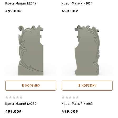
всегда можете зайти на сайт и
скачать
свою
Крест Малый №049
Крест Малый №054
модель
, повторная оплата не требуется.
499.00₽
499.00₽
Сайт 3Dmemorial.ru предлагает вам крупнейший
пополняемый
каталог 3д моделей памятников для
ЧПУ
в формате
STL
.
>>Заказать другую компоновку данной 3D
модели<<
Модели памятников для чпу
модель памятник скачать
model monument cnc
file tombstone
3d file tombstone
download file tombstone
3d file gravestone
gravestone
В КОРЗИНУ
В КОРЗИНУ
gcode
g code
cnc
cnc code
g-code
g codes
g code cnc
cura
cura gcode
gcode cnc
g コード
gcode to stl
g96 cnc
code
g43 cnc code
cnc g 코드
m05 cnc code
m99 cnc
Крест Малый №060
Крест Малый №063
code
m30 cnc code
gcode files for 3d printer
nc プログラ
499.00₽
499.00₽
ム g コード
g code befehle
g97 cnc code
g 코드 찬송가