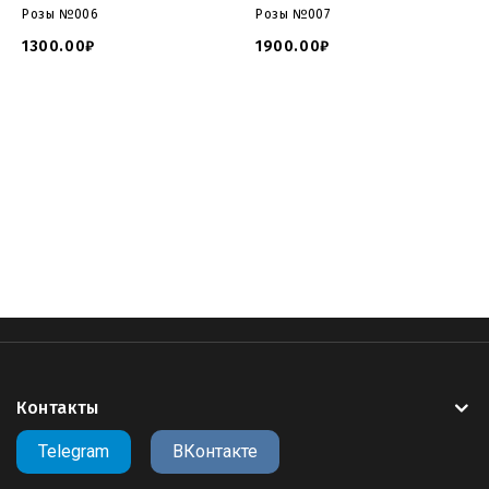
Розы №006
Розы №007
1300.00₽
1900.00₽
модель памятник розы
,
модели памятников для чпу
,
модель памятника для фрезера
,
скачать модель
памятника
,
розы на памятник
,
розы для гравировки
памятниках
,
роза печали памятники
,
фото роз памятник
,
памятник розу могилу
,
памятник розами гранита
,
памятники cnc
Контакты
Telegram
ВКонтакте