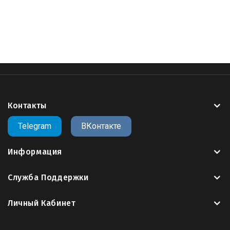
гранита памятник
,
свеча розы памятник
,
резной
памятник розами памятник розами виде сердца
,
4 розы
памятник
,
памятники гранита ангелом розами
,
памятник
,
Контакты
Telegram
ВКонтакте
Информация
Служба Поддержки
Личный Кабинет