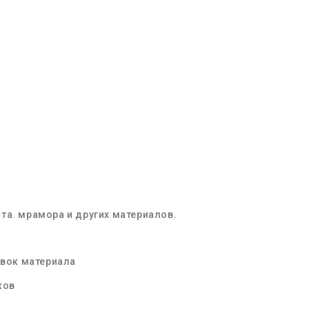
та. мрамора и других материалов.
овок материала
ков