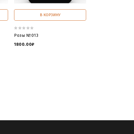
В КОРЗИНУ
В КОРЗИ
Розы №013
Розы №017
1800.00₽
800.00₽
s prices
,
order headstones online
,
я чпу
,
модель памятника для
ятниках
,
роза печали памятники
,
фото
зы памятник
,
черная роза памятники
,