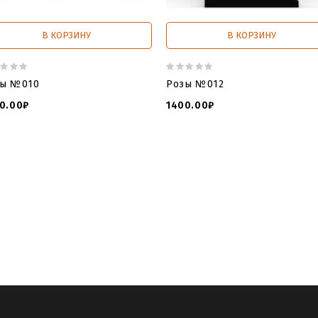
В КОРЗИНУ
В КОРЗИНУ
зы №010
Розы №012
0.00₽
1400.00₽
 tombstone online
,
law and order tombstone​
,
headstone for grave
nes for graves
,
модель памятник розы
,
модели памятников дл
,
розы
,
розы овал
,
розы на памятник
,
розы для гравировки пам
памятник розами гранита
,
памятники гранитные розы
,
две ро
 виде розы
,