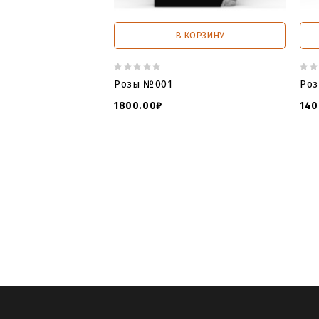
В КОРЗИНУ
Розы №001
Ро
1800.00₽
140
law and order tombstone cast
,
order
discount cemetery headstones
,
tombsto
фрезера
,
скачать модель памятника
роз памятник
,
памятник розу могилу
,
памятники картинки розы
,
памятники