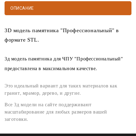
ОПИСАНИЕ
3D модель памятника
"Профессиональный" в
формате
STL
.
3д модель памятника
для
ЧПУ
"Профессиональный"
предоставлена в максимальном качестве.
Это идеальный вариант для таких материалов как
гранит
,
мрамор
,
дерево
, и другие.
Все
3д модели
на сайте поддерживают
масштабирование для любых размеров вашей
заготовки.
STL формат
легко открывается любыми программами