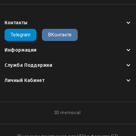
поддерживающими
3D
такими как
Artcam
,
Rhinoceros
3D
,
SketchUp
,
SolidWorks
,
Kompas 3D
,
Blender
,
3ds Max
и другие..
Контакты
Все
3д модели
на сайте оптимизированы для
Telegram
ВКонтакте
работы на 3х осевых
фрезеро - гравировальных
станках с
ЧПУ
Информация
Служба Поддержки
Скачать 3д модель
,
можно в личном кабинете
.
пользователя,
после оплаты
Личный Кабинет
Все модели купленные вами, сохраняются в
вашем личном кабинете, если вы скачали модель
и случайно удалили со своего носителя, вы
3D memorial
всегда можете зайти на сайт и
скачать
свою
модель
, повторная оплата не требуется.