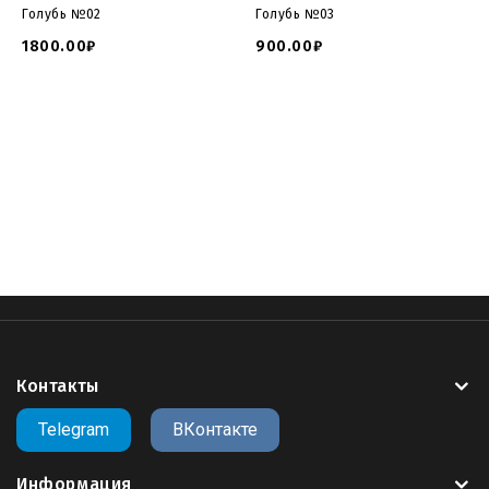
Голубь №02
Голубь №03
1800.00₽
900.00₽
tombstone catalogue and prices
,
tombstone for cnc
,
tombstone file download
,
tombstone for cnc download
,
tombstone 3d for cnc
,
open tombstone file
,
tips tombstone
file
,
open tips timbstone file
,
online tomstone file
,
file
extension TOMBSTONE
,
Контакты
Telegram
ВКонтакте
Информация