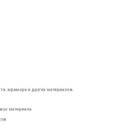
та. мрамора и других материалов.
овок материала
ков