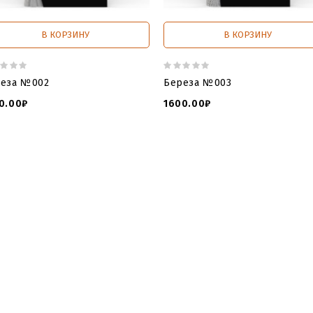
В КОРЗИНУ
В КОРЗИНУ
еза №002
Береза №003
0.00₽
1600.00₽
 3д моделей
,
3 d модель крест
,
3 д крест
,
3 д модели для чпу 
ли по граниту кресты
,
3d stl
,
3d макет памятника
,
3d модели g
3d модели для фрезерного станка
,
3d модели для чпу
,
3d моде
ив нет
,
3д макеты памятников
,
3д модели ангелочков для чпу
дели памятников для чпу
,
модель памятника для фрезера
,
с
уба памятник
,
3д модель дуба памятник
,
памятник дуб
,
могила
о
,
деревья памятники могилах
,
деревья памятниках фото
,
пам
вировка дуба памятник
,
3д модель дуба памятник
,
памятник д
никах фото
,
деревья памятники могилах
,
деревья памятника