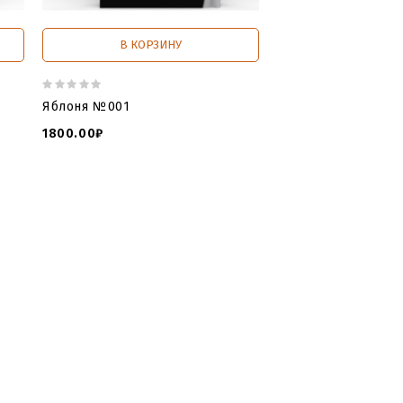
В КОРЗИНУ
В КОРЗИ
Яблоня №001
Дубок №003
1800.00₽
1600.00₽
по камню памятники
,
3 д модель
code скачать
,
3d модели для фрезера
ль крест с распятием
,
3d модель
,
макеты памятников
,
stl модели для
качать модель памятника
,
памятник
 дуб
,
дубок мрамор
,
дуб гранит
,
3д
ятник виде дерева
,
Дуб
,
Дубок
,
уб
,
могила дуб
,
дубок мрамор
,
дуб
х фото
,
памятник виде дерева
,