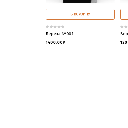
В КОРЗИНУ
Береза №001
Бер
1400.00₽
120
3d модели для чпу
,
3д файлы
,
сайт
мечети скачать
,
3 д памятник
,
3 моде
с чпу в формате stl и artcam скачать
,
памятника
,
3l vjltkb gfvznybrjd
,
3д арх
чпу скачать
,
модель памятник дуб
,
мо
дубки
,
памятник дубок
,
гравировка д
дуб
,
3d дуб
,
деревья памятниках фот
памятник дубки
,
памятник дубок
,
гра
гранит
,
3д дуб
,
3d дуб
,
деревья памят