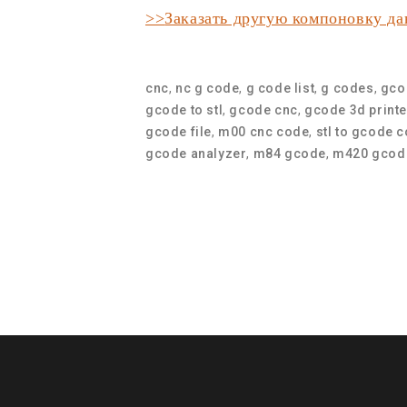
>>
Заказать
другую компоновку да
cnc
,
nc g code
,
g code list
,
g codes
,
gco
gcode to stl
,
gcode cnc
,
gcode 3d printe
gcode file
,
m00 cnc code
,
stl to gcode 
gcode analyzer
,
m84 gcode
,
m420 gcod