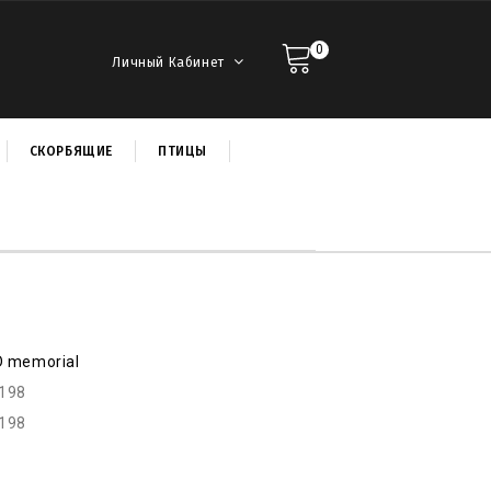
0
Личный Кабинет
СКОРБЯЩИЕ
ПТИЦЫ
D memorial
r198
r198