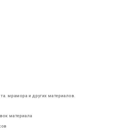
ита
.
мрамора
и других материалов.
вок материала
ков