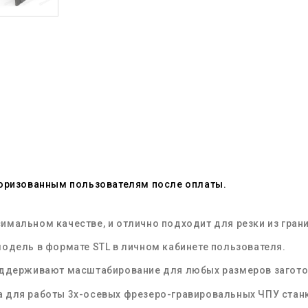
торизованным пользователям после оплаты.
имальном качестве, и отлично подходит для резки из
гран
модель
в формате
STL
в личном кабинете пользователя.
оддерживают масштабирование для любых размеров загото
 для работы 3х-осевых
фрезеро-гравировальных
ЧПУ
стан