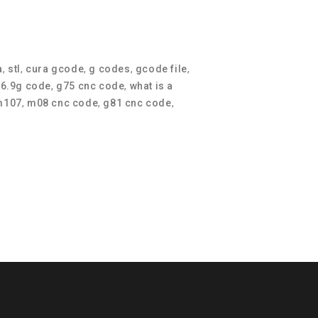
a
,
stl
,
cura gcode
,
g codes
,
gcode file
,
06.9g code
,
g75 cnc code
,
what is a
m107
,
m08 cnc code
,
g81 cnc code
,