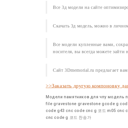
Все
3д модели
на сайте оптимизир
Скачать 3д модель
,
можно в личном
Все модели купленные вами, сохра
носителя, вы всегда можете зайти 
Сайт 3Dmemorial.ru предлагает в
>>Заказать другую компоновку д
Модели памятников для чпу
модель п
file gravestone
gravestone
gcode
g cod
code
g43 cnc code
cnc g 코드
m05 cnc 
cnc code
g 코드 찬송가