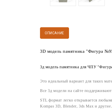
ОПИСАНИЕ
3D модель памятника
"Фигура №9
3д модель памятника
для
ЧПУ
"Фигура
Это идеальный вариант для таких мат
Все
3д модели
на сайте поддерживают
STL формат
легко открывается любы
Kompas 3D
,
Blender
,
3ds Max
и другие.