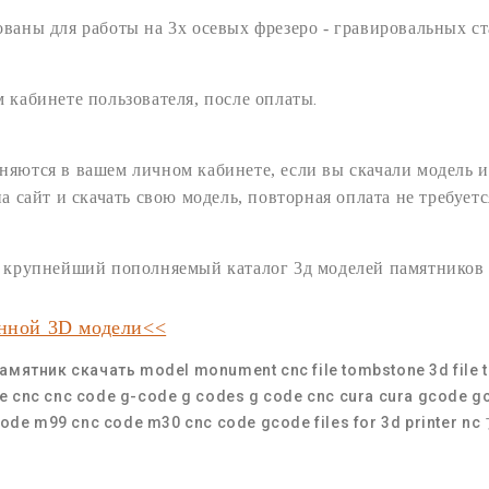
ованы для работы на 3х осевых
фрезеро - гравировальных
ст
.
 кабинете пользователя,
после оплаты
няются в вашем личном кабинете, если вы скачали модель и
на сайт и
скачать
свою
модель
, повторная оплата не требуетс
ам крупнейший пополняемый
каталог 3д моделей памятников
анной 3D модели<<
амятник скачать
model monument cnc
file tombstone
3d file
e
cnc
cnc code
g-code
g codes
g code cnc
cura
cura gcode
g
code
m99 cnc code
m30 cnc code
gcode files for 3d printer
nc