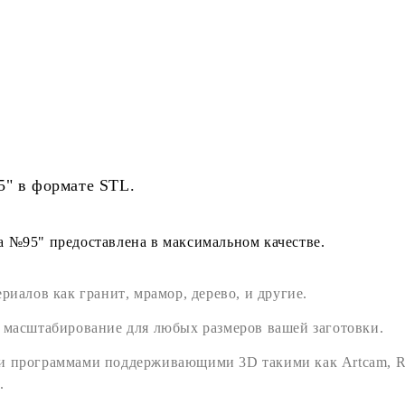
5" в формате
STL
.
 №95" предоставлена в максимальном качестве.
ериалов как
гранит
,
мрамор
,
дерево
, и другие.
 масштабирование для любых размеров вашей заготовки.
ми программами поддерживающими
3D
такими как
Artcam
,
R
.