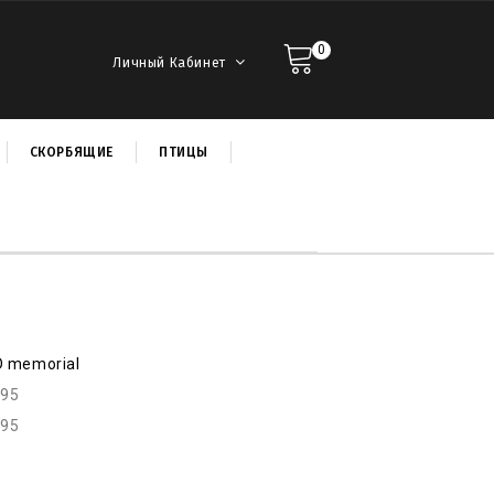
0
Личный Кабинет
СКОРБЯЩИЕ
ПТИЦЫ
D memorial
p95
p95