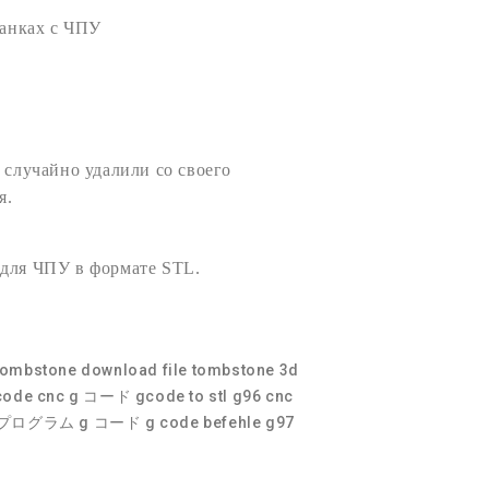
анках с
ЧПУ
 случайно удалили со своего
я.
 для ЧПУ
в формате
STL
.
 tombstone
download file tombstone
3d
code cnc
g コード
gcode to stl
g96 cnc
 プログラム g コード
g code befehle
g97