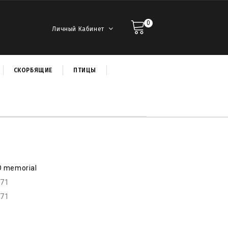
0
Личный Кабинет
СКОРБЯЩИЕ
ПТИЦЫ
D memorial
p71
p71