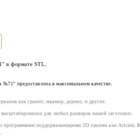
1" в формате
STL
.
 №71" предоставлена в максимальном качестве.
ериалов как
гранит
,
мрамор
,
дерево
, и другие.
 масштабирование для любых размеров вашей заготовки.
ми программами поддерживающими
3D
такими как
Artcam
,
R
.