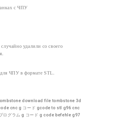
анках с
ЧПУ
 случайно удалили со своего
я.
 для ЧПУ
в формате
STL
.
 tombstone
download file tombstone
3d
code cnc
g コード
gcode to stl
g96 cnc
 プログラム g コード
g code befehle
g97