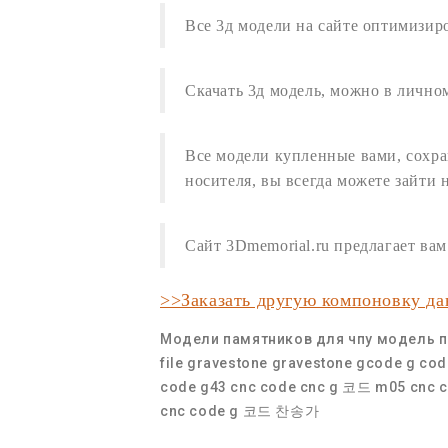
Все
3д модели
на сайте оптимизир
Скачать 3д модель
,
можно в личном
Все модели купленные вами, сохра
носителя, вы всегда можете зайти 
Сайт 3Dmemorial.ru предлагает в
>>Заказать другую компоновку д
Модели памятников для чпу
модель п
file gravestone
gravestone
gcode
g cod
code
g43 cnc code
cnc g 코드
m05 cnc 
cnc code
g 코드 찬송가