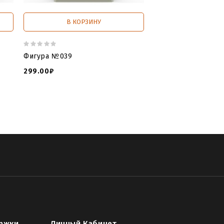
В КОРЗИНУ
В КОРЗИ
Фигура №039
Фигура №049
299.00₽
299.00₽
ржки
Личный Кабинет