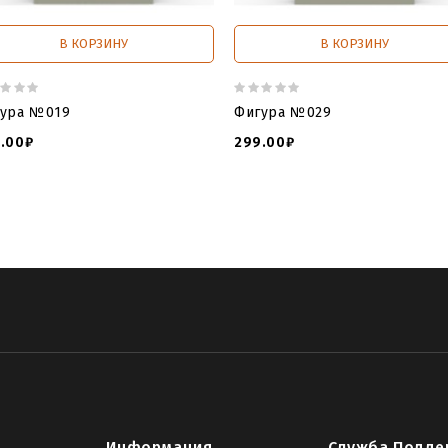
В КОРЗИНУ
В КОРЗИНУ
ура №019
Фигура №029
.00₽
299.00₽
Информация
Служба Подде