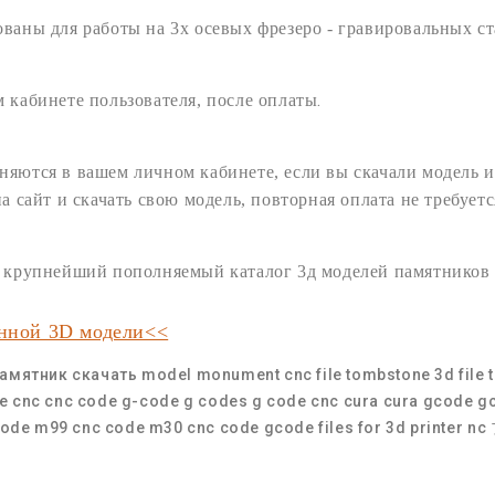
ованы для работы на 3х осевых
фрезеро - гравировальных
ст
.
 кабинете пользователя,
после оплаты
няются в вашем личном кабинете, если вы скачали модель и
на сайт и
скачать
свою
модель
, повторная оплата не требуетс
ам крупнейший пополняемый
каталог 3д моделей памятников
анной 3D модели<<
амятник скачать
model monument cnc
file tombstone
3d file
e
cnc
cnc code
g-code
g codes
g code cnc
cura
cura gcode
g
code
m99 cnc code
m30 cnc code
gcode files for 3d printer
nc