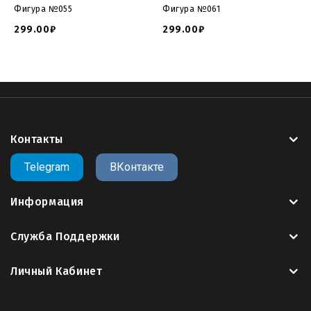
модель
, повторная оплата не требуется.
Фигура №055
Фигура №061
299.00₽
299.00₽
Сайт 3Dmemorial.ru предлагает вам крупнейший
пополняемый
каталог 3д моделей памятников для
ЧПУ
в формате
STL
.
>>Заказать другую компоновку данной 3D
модели<<
Контакты
Telegram
ВКонтакте
Модели памятников для чпу
модель памятник скачать
model monument cnc
file tombstone
3d file tombstone
download file tombstone
3d file gravestone
gravestone
Информация
gcode
g code
cnc
cnc code
g-code
g codes
g code cnc
cura
cura gcode
gcode cnc
g コード
gcode to stl
g96 cnc
Служба Поддержки
code
g43 cnc code
cnc g 코드
m05 cnc code
m99 cnc
code
m30 cnc code
gcode files for 3d printer
nc プログラ
Личный Кабинет
ム g コード
g code befehle
g97 cnc code
g 코드 찬송가