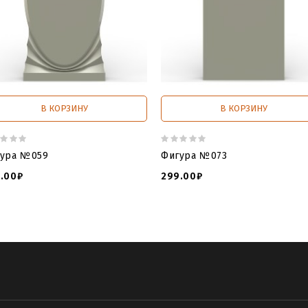
В КОРЗИНУ
В КОРЗИНУ
ура №059
Фигура №073
.00₽
299.00₽