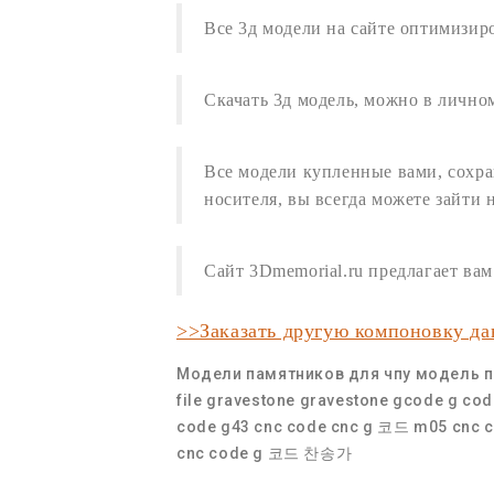
Все
3д модели
на сайте оптимизир
Скачать 3д модель
,
можно в личном
Все модели купленные вами, сохра
носителя, вы всегда можете зайти 
Сайт 3Dmemorial.ru предлагает в
>>Заказать другую компоновку д
Модели памятников для чпу
модель п
file gravestone
gravestone
gcode
g cod
code
g43 cnc code
cnc g 코드
m05 cnc 
cnc code
g 코드 찬송가