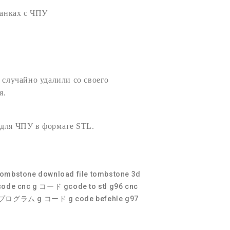
анках с
ЧПУ
 случайно удалили со своего
я.
 для ЧПУ
в формате
STL
.
 tombstone
download file tombstone
3d
code cnc
g コード
gcode to stl
g96 cnc
 プログラム g コード
g code befehle
g97