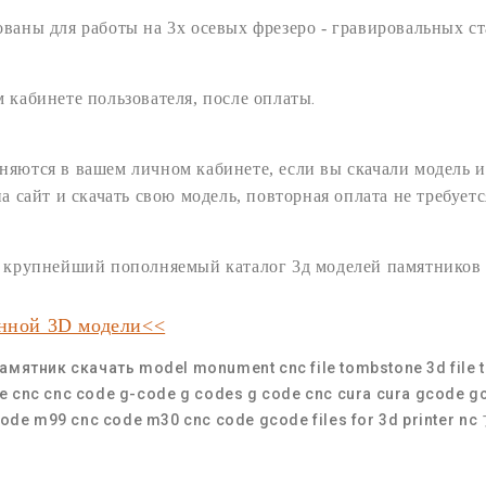
ованы для работы на 3х осевых
фрезеро - гравировальных
ст
.
 кабинете пользователя,
после оплаты
няются в вашем личном кабинете, если вы скачали модель и
на сайт и
скачать
свою
модель
, повторная оплата не требуетс
ам крупнейший пополняемый
каталог 3д моделей памятников
анной 3D модели<<
амятник скачать
model monument cnc
file tombstone
3d file
e
cnc
cnc code
g-code
g codes
g code cnc
cura
cura gcode
g
code
m99 cnc code
m30 cnc code
gcode files for 3d printer
nc