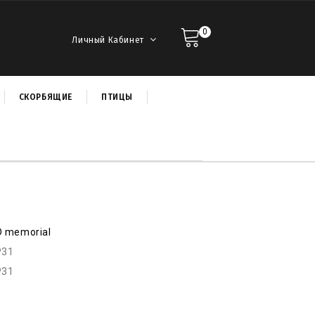
0
Личный Кабинет
СКОРБЯЩИЕ
ПТИЦЫ
D memorial
P31
P31