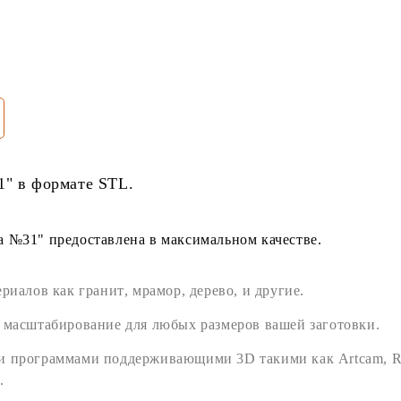
1" в формате
STL
.
 №31" предоставлена в максимальном качестве.
ериалов как
гранит
,
мрамор
,
дерево
, и другие.
 масштабирование для любых размеров вашей заготовки.
ми программами поддерживающими
3D
такими как
Artcam
,
R
.