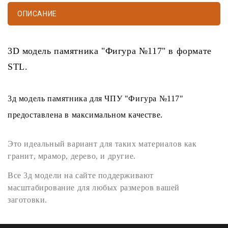
ОПИСАНИЕ
3D модель памятника
"Фигура №117" в формате
STL
.
3д модель памятника
для
ЧПУ
"Фигура №117"
предоставлена в максимальном качестве.
Это идеальный вариант для таких материалов как
гранит
,
мрамор
,
дерево
, и другие.
Все
3д модели
на сайте поддерживают
масштабирование для любых размеров вашей
заготовки.
STL формат
легко открывается любыми программами