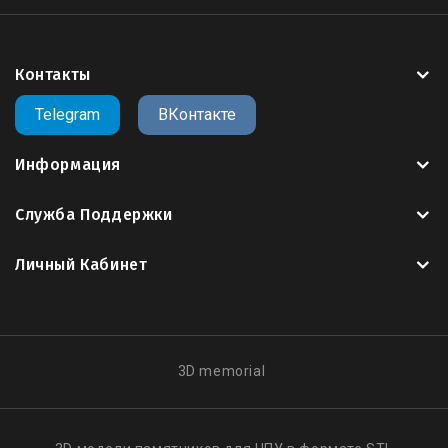
поддерживающими
3D
такими как
Artcam
,
Rhinoceros
3D
,
SketchUp
,
SolidWorks
,
Kompas 3D
,
Blender
,
3ds Max
и другие..
Контакты
Все
3д модели
на сайте оптимизированы для
Telegram
ВКонтакте
работы на 3х осевых
фрезеро - гравировальных
станках с
ЧПУ
Информация
Служба Поддержки
Скачать 3д модель
,
можно в личном кабинете
.
пользователя,
после оплаты
Личный Кабинет
Все модели купленные вами, сохраняются в
вашем личном кабинете, если вы скачали модель
и случайно удалили со своего носителя, вы
3D memorial
всегда можете зайти на сайт и
скачать
свою
модель
, повторная оплата не требуется.