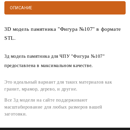
ОПИСАНИЕ
3D модель памятника
"Фигура №107" в формате
STL
.
3д модель памятника
для
ЧПУ
"Фигура №107"
предоставлена в максимальном качестве.
Это идеальный вариант для таких материалов как
гранит
,
мрамор
,
дерево
, и другие.
Все
3д модели
на сайте поддерживают
масштабирование для любых размеров вашей
заготовки.
STL формат
легко открывается любыми программами