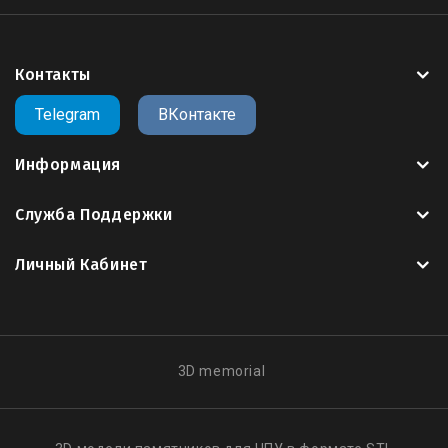
поддерживающими
3D
такими как
Artcam
,
Rhinoceros
3D
,
SketchUp
,
SolidWorks
,
Kompas 3D
,
Blender
,
3ds Max
и другие..
Контакты
Все
3д модели
на сайте оптимизированы для
Telegram
ВКонтакте
работы на 3х осевых
фрезеро - гравировальных
станках с
ЧПУ
Информация
Служба Поддержки
Скачать 3д модель
,
можно в личном кабинете
.
пользователя,
после оплаты
Личный Кабинет
Все модели купленные вами, сохраняются в
вашем личном кабинете, если вы скачали модель
и случайно удалили со своего носителя, вы
3D memorial
всегда можете зайти на сайт и
скачать
свою
модель
, повторная оплата не требуется.