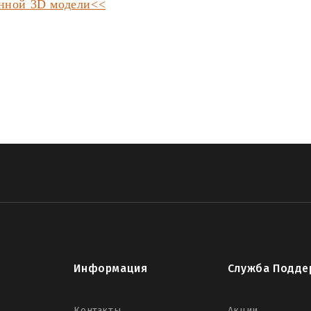
анной 3D модели<<
Информация
Служба Подде
Контакты
Акции