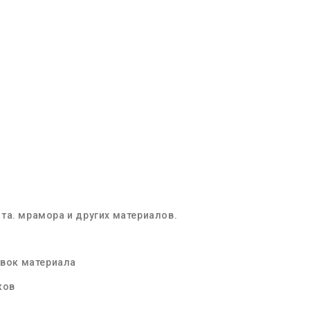
та. мрамора и других материалов.
овок материала
ков