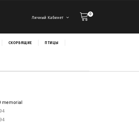
0
Личный Кабинет
СКОРБЯЩИЕ
ПТИЦЫ
D memorial
r94
r94