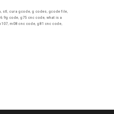
a
,
stl
,
cura gcode
,
g codes
,
gcode file
,
06.9g code
,
g75 cnc code
,
what is a
m107
,
m08 cnc code
,
g81 cnc code
,