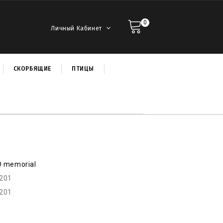
0
Личный Кабинет
СКОРБЯЩИЕ
ПТИЦЫ
D memorial
r201
r201