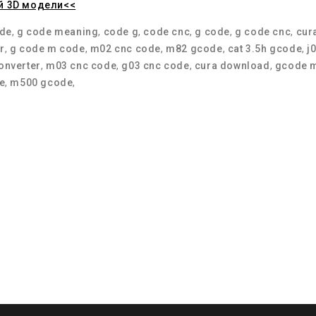
й 3D модели<<
de
,
g code meaning
,
code g
,
code cnc
,
g code
,
g code cnc
,
cur
r
,
g code m code
,
m02 cnc code
,
m82 gcode
,
cat 3.5h gcode
,
j
converter
,
m03 cnc code
,
g03 cnc code
,
cura download
,
gcode 
e
,
m500 gcode
,