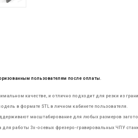
оризованным пользователям после оплаты.
имальном качестве, и отлично подходит для резки из
гран
модель
в формате
STL
в личном кабинете пользователя.
оддерживают масштабирование для любых размеров загото
 для работы 3х-осевых
фрезеро-гравировальных
ЧПУ
стан