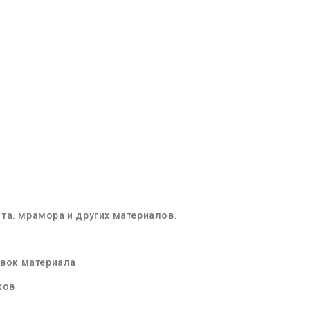
ита
.
мрамора
и других материалов.
вок материала
ков