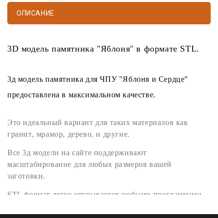
ОПИСАНИЕ
3D модель памятника
"Яблоня" в формате
STL
.
3д модель памятника
для
ЧПУ
"Яблоня и Сердце"
предоставлена в максимальном качестве.
Это идеальный вариант для таких материалов как
гранит
,
мрамор
,
дерево
, и другие.
Все
3д модели
на сайте поддерживают
масштабирование для любых размеров вашей
заготовки.
STL формат
легко открывается любыми программами
поддерживающими
3D
такими как
Artcam
,
Rhinoceros
3D
,
SketchUp
,
SolidWorks
,
Kompas 3D
,
Blender
,
3ds Max