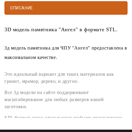
ОПИСАНИЕ
3D модель памятника
"Ангел" в формате
STL
.
3д модель памятника
для
ЧПУ
"Ангел" предоставлена в
максимальном качестве.
Это идеальный вариант для таких материалов как
гранит
,
мрамор
,
дерево
, и другие.
Все
3д модели
на сайте поддерживают
масштабирование для любых размеров вашей
заготовки.
STL формат
легко открывается любыми программами
поддерживающими
3D
такими как
Artcam
,
Rhinoceros
3D
,
SketchUp
,
SolidWorks
,
Kompas 3D
,
Blender
,
3ds Max