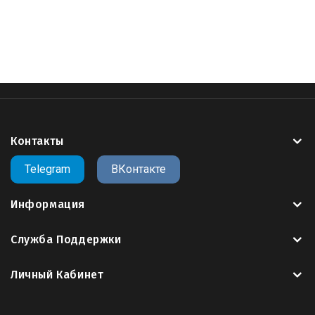
модель
, повторная оплата не требуется.
цена
,
памятник добрый ангел
,
памятник ангел купить
,
ритуальные памятники ангелы цены
,
памятник ангел
скорби
,
памятник крылья ангел
Сайт 3Dmemorial.ru предлагает вам крупнейший
пополняемый
каталог 3д моделей памятников для
ЧПУ
в формате
STL
.
>>Заказать другую компоновку данной 3D
модели<<
Контакты
Telegram
ВКонтакте
gcode
g code
cnc
cnc code
g-code
g codes
g code cnc
cura
cura gcode
gcode cnc
g コード
gcode to stl
g96 cnc
code
g43 cnc code
cnc g 코드
m05 cnc code
m99 cnc
Информация
code
m30 cnc code
gcode files for 3d printer
nc プログラ
ム g コード
g code befehle
g97 cnc code
g 코드 찬송가
Служба Поддержки
Личный Кабинет