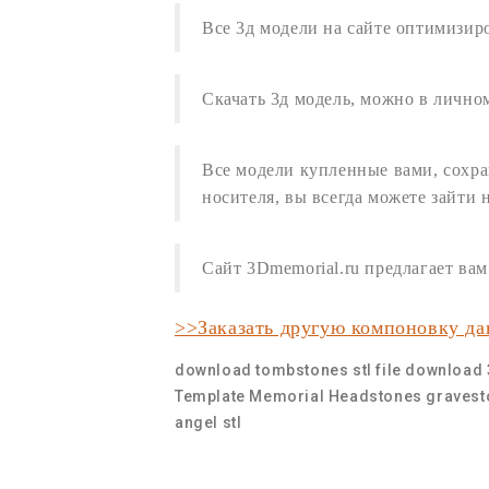
Все
3д модели
на сайте оптимизир
Скачать 3д модель
,
можно в личном
Все модели купленные вами, сохра
носителя, вы всегда можете зайти 
Сайт 3Dmemorial.ru предлагает в
>>Заказать другую компоновку д
download tombstones stl file
download 
Template
Memorial Headstones
gravest
angel stl