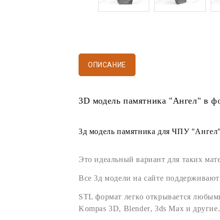
ОПИСАНИЕ
3D модель памятника
"Ангел" в ф
3д модель памятника
для
ЧПУ
"Ангел"
Это идеальный вариант для таких мат
Все
3д модели
на сайте поддерживают
STL формат
легко открывается любы
Kompas 3D
,
Blender
,
3ds Max
и другие.