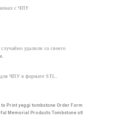
анках с
ЧПУ
 случайно удалили со своего
я.
 для ЧПУ
в формате
STL
.
to Print
yeggi
tombstone Order Form
iful Memorial Products
Tombstone stl