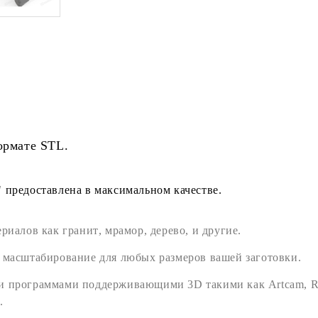
ормате
STL
.
 предоставлена в максимальном качестве.
ериалов как
гранит
,
мрамор
,
дерево
, и другие.
 масштабирование для любых размеров вашей заготовки.
ми программами поддерживающими
3D
такими как
Artcam
,
R
.