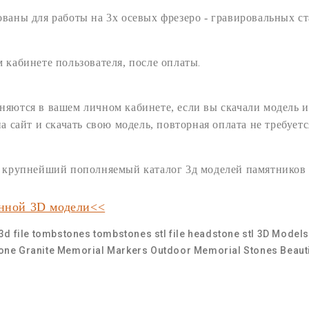
ованы для работы на 3х осевых
фрезеро - гравировальных
ст
.
 кабинете пользователя,
после оплаты
няются в вашем личном кабинете, если вы скачали модель и
на сайт и
скачать
свою
модель
, повторная оплата не требуетс
ам крупнейший пополняемый
каталог 3д моделей памятников
анной 3D модели<<
3d file tombstones
tombstones stl file
headstone stl 3D Models 
one
Granite Memorial Markers
Outdoor Memorial Stones
Beaut