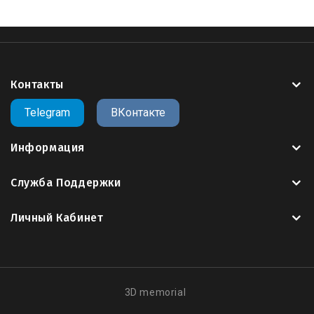
STL формат
легко открывается любыми программами
поддерживающими
3D
такими как
Artcam
,
Rhinoceros
3D
,
SketchUp
,
SolidWorks
,
Kompas 3D
,
Blender
,
3ds Max
и другие..
Контакты
Все
3д модели
на сайте оптимизированы для
Telegram
ВКонтакте
работы на 3х осевых
фрезеро - гравировальных
станках с
ЧПУ
Информация
Служба Поддержки
Скачать 3д модель
,
можно в личном кабинете
.
пользователя,
после оплаты
Личный Кабинет
Все модели купленные вами, сохраняются в
вашем личном кабинете, если вы скачали модель
и случайно удалили со своего носителя, вы
3D memorial
всегда можете зайти на сайт и
скачать
свою