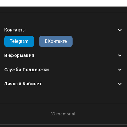
convert stl to gcode
cura
cura gcode
ender 3
Контакты
Telegram
ВКонтакте
Информация
Служба Поддержки
Личный Кабинет
3D memorial