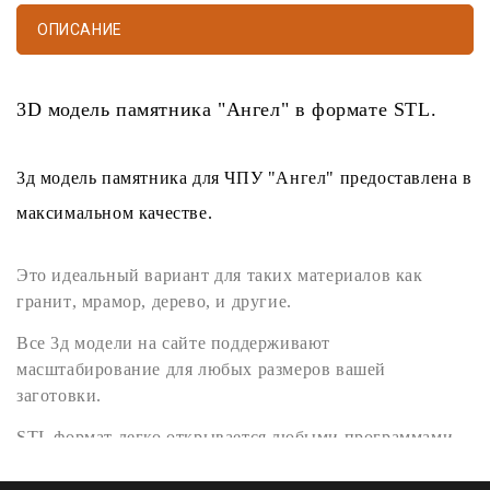
ОПИСАНИЕ
3D модель памятника
"Ангел" в формате
STL
.
3д модель памятника
для
ЧПУ
"Ангел" предоставлена в
максимальном качестве.
Это идеальный вариант для таких материалов как
гранит
,
мрамор
,
дерево
, и другие.
Все
3д модели
на сайте поддерживают
масштабирование для любых размеров вашей
заготовки.
STL формат
легко открывается любыми программами
поддерживающими
3D
такими как
Artcam
,
Rhinoceros
3D
,
SketchUp
,
SolidWorks
,
Kompas 3D
,
Blender
,
3ds Max