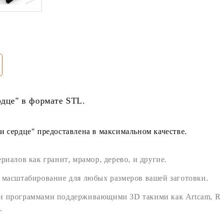
рдце" в формате
STL
.
и сердце" предоставлена в максимальном качестве.
ериалов как
гранит
,
мрамор
,
дерево
, и другие.
 масштабирование для любых размеров вашей заготовки.
ми программами поддерживающими
3D
такими как
Artcam
,
R
.