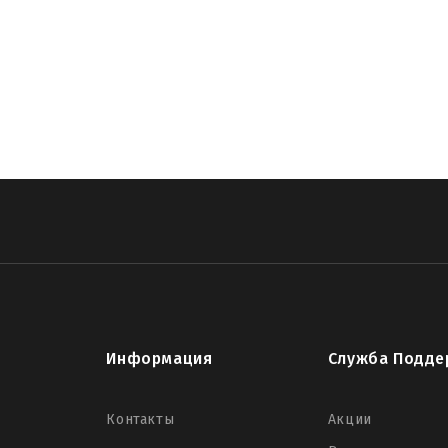
памятник виде ангела
,
3d модели памятников чпу
,
памятник д
ль памятника для чпу
,
скачать 3d модель памятника STL
,
3D s
ом
,
модели памятников для чпу
,
модель памятника для фрезе
ены
,
памятник могилу ангелом
,
ангел памятники каталог
,
памя
,
памятник ангел купить
,
ритуальные памятники ангелы цены
,
Информация
Служба Подде
Контакты
Акции