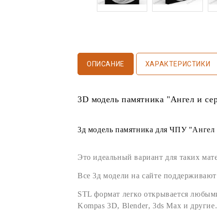
ОПИСАНИЕ
ХАРАКТЕРИСТИКИ
3D модель памятника
"Ангел и се
3д модель памятника
для
ЧПУ
"Ангел 
Это идеальный вариант для таких мат
Все
3д модели
на сайте поддерживают
STL формат
легко открывается любы
Kompas 3D
,
Blender
,
3ds Max
и другие.