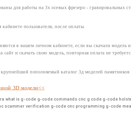
ованы для работы на 3х осевых
фрезеро - гравировальных
ст
.
 кабинете пользователя,
после оплаты
няются в вашем личном кабинете, если вы скачали модель и
на сайт и
скачать
свою
модель
, повторная оплата не требуетс
ам крупнейший пополняемый
каталог 3д моделей памятников
анной 3D модели<<
ra
what is g-code
g-code commands
cnc g code
g-code holst
nc
scammer verification g-code
cnc programming
g-code mea
и памятник ангелом
,
чпу 3д модель памятник ангел цены
,
пам