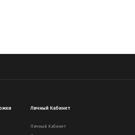
обрый ангел
,
памятник ангел купить
,
tl модели памятников
,
модели
ра
,
скачать модель памятника
,
тник виде ангела
,
памятник ангел
памятник ангел скорби
,
памятник
ржки
Личный Кабинет
Личный Кабинет