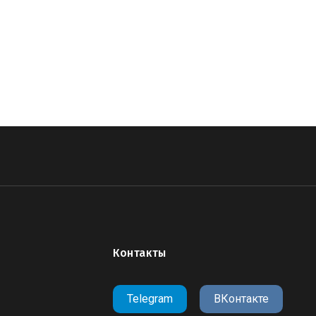
ангел памятники каталог
,
3д модель 
ангелы цены
,
3d
,
stl
,
cnс
,
3d STL моде
памятников
,
модели памятник ангел
памятник ангелом
,
памятник ангел ц
могилу цена
,
памятник добрый ангел
крылья ангел
Контакты
Telegram
ВКонтакте