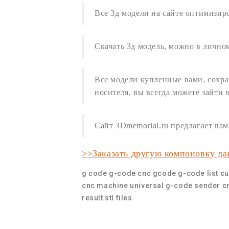
Все
3д модели
на сайте оптимизир
Скачать 3д модель
,
можно в личном
Все модели купленные вами, сохра
носителя, вы всегда можете зайти 
Сайт 3Dmemorial.ru предлагает в
>>Заказать другую компоновку д
g code
g-code cnc
gcode
g-code list
cu
cnc machine
universal g-code sender
c
result
stl files
3d models of tombstones
,
3D модел