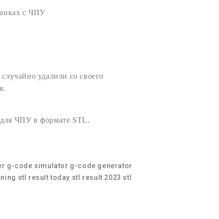
анках с
ЧПУ
 случайно удалили со своего
я.
 для ЧПУ
в формате
STL
.
er
g-code simulator
g-code generator
ning
stl result today
stl result 2023
stl
ятник могилу ангелом
,
3д модели