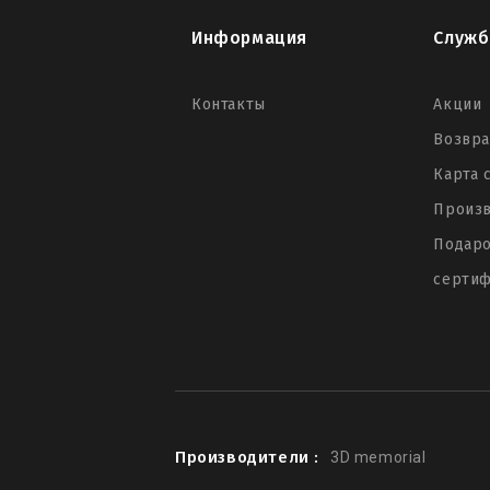
Информация
Служб
Контакты
Акции
Возвра
Карта 
Произ
Подар
серти
Производители :
3D memorial