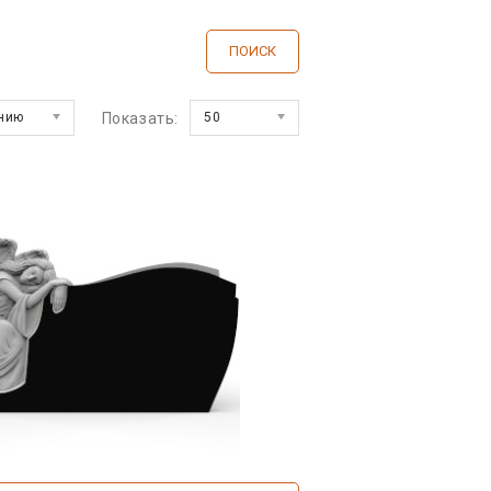
нию
Показать:
50